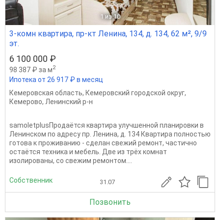
1
из 10
3-комн квартира, пр-кт Ленина, 134, д. 134, 62 м², 9/9
эт.
6 100 000 ₽
2
98 387 ₽ за м
Ипотека от 26 917 ₽ в месяц
Кемеровская область
,
Кемеровский городской округ
,
Кемерово
,
Ленинский р-н
samoletplusПродaётся квартира улучшенной планировки в
Ленинском по адресу пр. Ленина, д. 134 Квaртиpа полностью
готова к проживанию - сделан свежий ремонт, частично
остаётся техника и мебель. Две из трёх комнат
изолированы, со свежим ремонтом....
Собственник
31.07
Позвонить